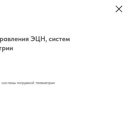
правления ЭЦН, систем
трии
, системы погружной телеметрии